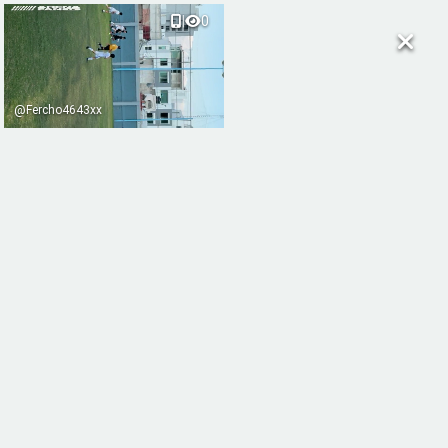
|
0
@Fercho4643xx