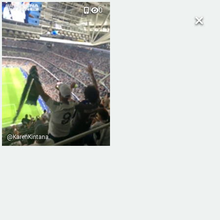
|
0
@KarenKintana